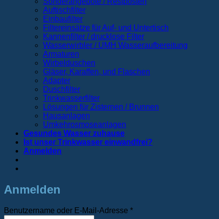
Sonderangebote / Restposten
Auftischfilter
Einbaufilter
Filtereinsätze für Auf- und Untertisch
Kannenfilter / drucklose Filter
Wasserwirbler / UMH Wasseraufbereitung
Armaturen
Wirbelduschen
Gläser, Karaffen, und Flaschen
Adapter
Duschfilter
Trinkwasserfilter
Lösungen für Zisternen / Brunnen
Hausanlagen
Umkehrosmoseanlagen
Gesundes Wasser zuhause
Ist unser Trinkwasser einwandfrei?
Anmelden
Anmelden
Erforderlich
Benutzername oder E-Mail-Adresse
*