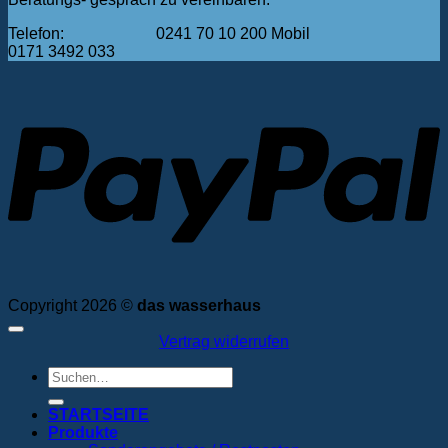
Telefon: 0241 70 10 200 Mobil
0171 3492 033
P
Copyright 2026 ©
das wasserhaus
Vertrag widerrufen
Suchen
nach:
STARTSEITE
Produkte