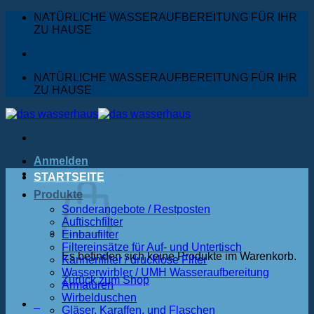
Zum
NATÜRLICHE WASSERAUFBEREITUNG FÜR IHR
Inhalt
ZU HAUSE
springen
NATÜRLICHE WASSERAUFBEREITUNG FÜR IHR
ZU HAUSE
Anmelden
Warenkorb /
0,00
€
0
STARTSEITE
Produkte
Sonderangebote / Restposten
Auftischfilter
Einbaufilter
Filtereinsätze für Auf- und Untertisch
Es befinden sich keine Produkte im Warenkorb.
Kannenfilter / drucklose Filter
Wasserwirbler / UMH Wasseraufbereitung
Zurück zum Shop
Armaturen
Wirbelduschen
0
Gläser, Karaffen, und Flaschen