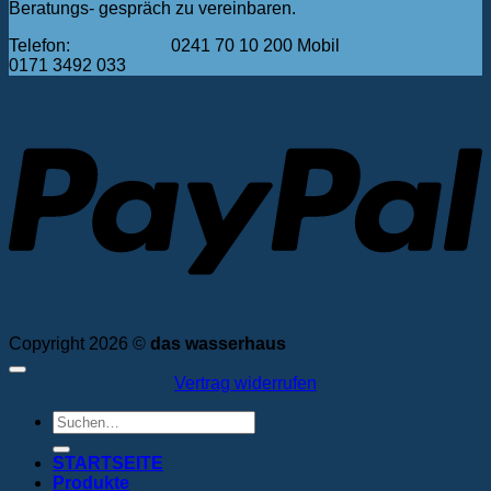
Beratungs- gespräch zu vereinbaren.
Telefon: 0241 70 10 200 Mobil
0171 3492 033
P
Copyright 2026 ©
das wasserhaus
Vertrag widerrufen
Suchen
nach:
STARTSEITE
Produkte