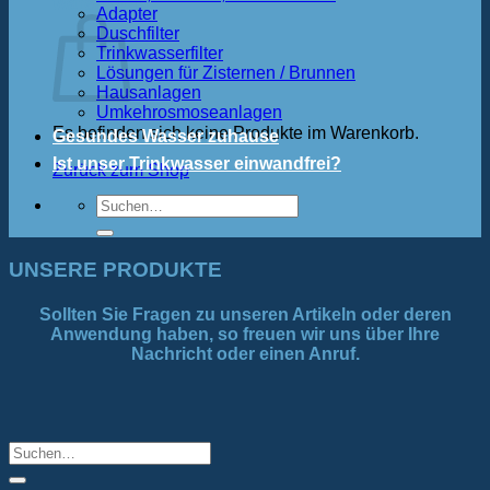
Warenkorb
Adapter
Duschfilter
Trinkwasserfilter
Lösungen für Zisternen / Brunnen
Hausanlagen
Umkehrosmoseanlagen
Es befinden sich keine Produkte im Warenkorb.
Gesundes Wasser zuhause
Ist unser Trinkwasser einwandfrei?
Zurück zum Shop
Suchen
nach:
UNSERE PRODUKTE
Sollten Sie Fragen zu unseren Artikeln oder deren
Anwendung haben, so freuen wir uns über Ihre
Nachricht oder einen Anruf.
Suchen
nach: